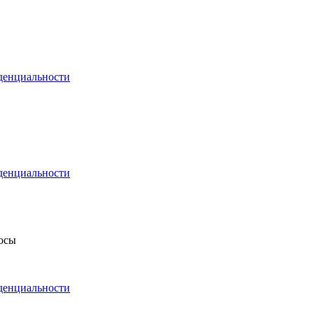
денциальности
денциальности
росы
денциальности